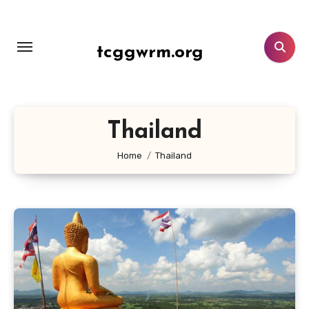
Lewati
ke
konten
tcggwrm.org
Thailand
Home
Thailand