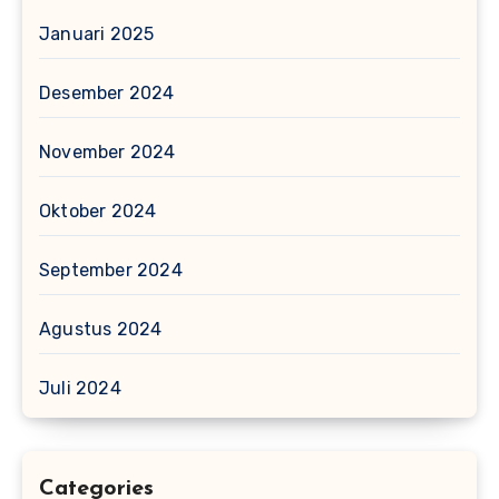
Januari 2025
Desember 2024
November 2024
Oktober 2024
September 2024
Agustus 2024
Juli 2024
Categories