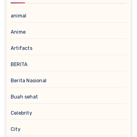
animal
Anime
Artifacts
BERITA
Berita Nasional
Buah sehat
Celebrity
City