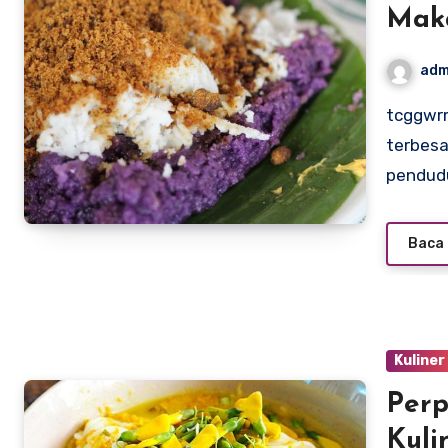
Maka
adm
tcggwrm.org – Paskah adalah salah satu perayaan
terbesa
pendud
Baca 
Kuliner
Perp
Kuli