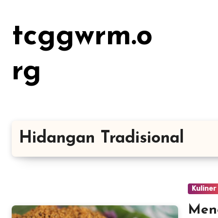
Lewati
ke
tcggwrm.o
konten
rg
Hidangan Tradisional
Kuliner
Meng