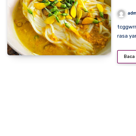
adm
tcggwrm.org – Kuliner Kamboja menawarkan perpaduan
rasa ya
Baca 