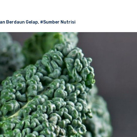
an Berdaun Gelap
,
#Sumber Nutrisi