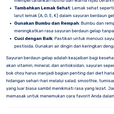
mempertahankan nutrisi dan warna hijau cerahn
Tambahkan Lemak Sehat
: Lemak sehat sepert
larut lemak (A, D, E, K) dalam sayuran berdaun ge
Gunakan Bumbu dan Rempah
: Bumbu dan remp
meningkatkan rasa sayuran berdaun gelap tanpa
Cuci dengan Baik
: Pastikan untuk mencuci say
pestisida. Gunakan air dingin dan keringkan deng
Sayuran berdaun gelap adalah keajaiban bagi keseha
akan vitamin, mineral, dan antioksidan, sayuran seper
bok choy harus menjadi bagian penting dari diet ha
hidangan sehari-hari melalui salad, smoothie, tumis
yang luar biasa sambil menikmati rasa yang lezat. 
memasak untuk menemukan cara favorit Anda dalam