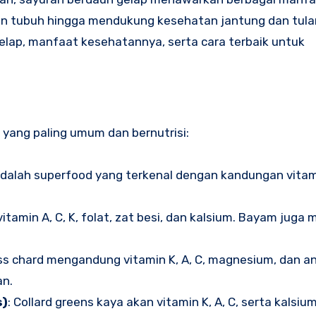
an tubuh hingga mendukung kesehatan jantung dan tulan
elap, manfaat kesehatannya, serta cara terbaik untuk
 yang paling umum dan bernutrisi:
 adalah superfood yang terkenal dengan kandungan vitami
itamin A, C, K, folat, zat besi, dan kalsium. Bayam jug
iss chard mengandung vitamin K, A, C, magnesium, dan a
an.
s)
: Collard greens kaya akan vitamin K, A, C, serta kalsiu