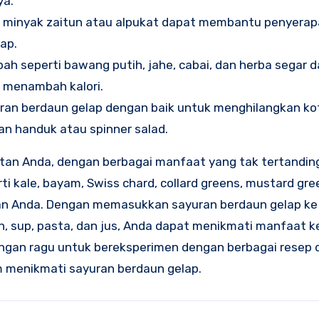
ya.
i minyak zaitun atau alpukat dapat membantu penyerap
lap.
ah seperti bawang putih, jahe, cabai, dan herba segar 
 menambah kalori.
uran berdaun gelap dengan baik untuk menghilangkan ko
an handuk atau spinner salad.
tan Anda, dengan berbagai manfaat yang tak tertanding
ti kale, bayam, Swiss chard, collard greens, mustard gre
rian Anda. Dengan memasukkan sayuran berdaun gelap k
an, sup, pasta, dan jus, Anda dapat menikmati manfaat 
Jangan ragu untuk bereksperimen dengan berbagai resep
 menikmati sayuran berdaun gelap.