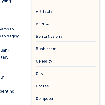
n yang
Artifacts
BERITA
enambah
san daging
Berita Nasional
Buah sehat
buah-
atan.
Celebrity
City
ut:
Coffee
penting.
Computer