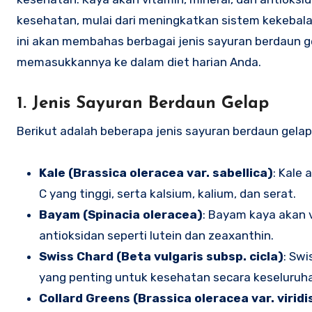
kesehatan, mulai dari meningkatkan sistem kekebal
ini akan membahas berbagai jenis sayuran berdaun g
memasukkannya ke dalam diet harian Anda.
1. Jenis Sayuran Berdaun Gelap
Berikut adalah beberapa jenis sayuran berdaun gelap
Kale (Brassica oleracea var. sabellica)
: Kale
C yang tinggi, serta kalsium, kalium, dan serat.
Bayam (Spinacia oleracea)
: Bayam kaya akan v
antioksidan seperti lutein dan zeaxanthin.
Swiss Chard (Beta vulgaris subsp. cicla)
: Sw
yang penting untuk kesehatan secara keseluruh
Collard Greens (Brassica oleracea var. viridi