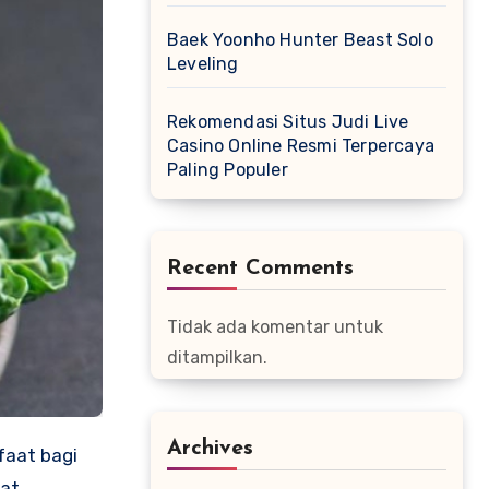
Baek Yoonho Hunter Beast Solo
Leveling
Rekomendasi Situs Judi Live
Casino Online Resmi Terpercaya
Paling Populer
Recent Comments
Tidak ada komentar untuk
ditampilkan.
Archives
faat bagi
aat