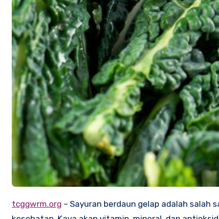
tcggwrm.org
– Sayuran berdaun gelap adalah salah s
kesehatan. Kaya akan vitamin, mineral, dan antioks