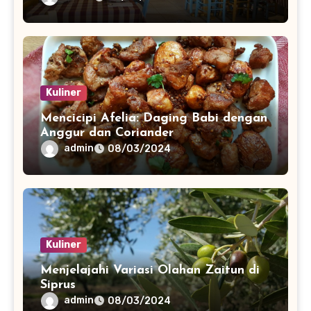
Kuliner
Mencicipi Afelia: Daging Babi dengan
Anggur dan Coriander
admin
08/03/2024
Kuliner
Menjelajahi Variasi Olahan Zaitun di
Siprus
admin
08/03/2024