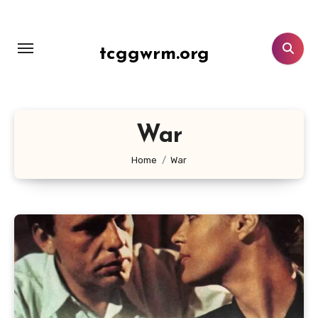
Lewati
ke
konten
tcggwrm.org
War
Home
War