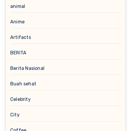
animal
Anime
Artifacts
BERITA
Berita Nasional
Buah sehat
Celebrity
City
Coffee