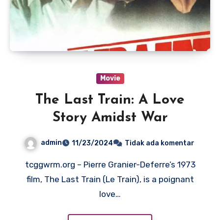
Movie
The Last Train: A Love
Story Amidst War
admin
11/23/2024
Tidak ada komentar
tcggwrm.org – Pierre Granier-Deferre’s 1973
film, The Last Train (Le Train), is a poignant
love…