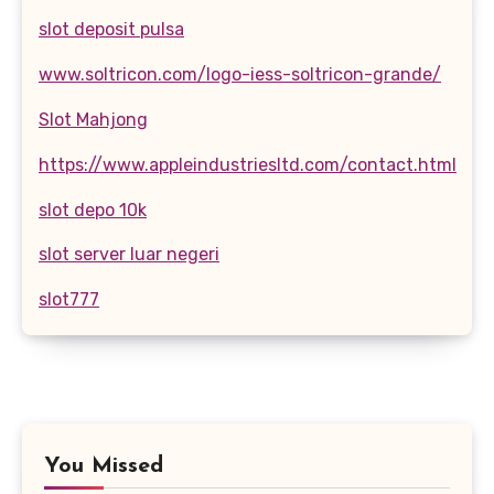
slot deposit pulsa
www.soltricon.com/logo-iess-soltricon-grande/
Slot Mahjong
https://www.appleindustriesltd.com/contact.html
slot depo 10k
slot server luar negeri
slot777
You Missed