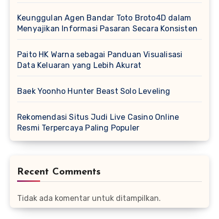
Keunggulan Agen Bandar Toto Broto4D dalam
Menyajikan Informasi Pasaran Secara Konsisten
Paito HK Warna sebagai Panduan Visualisasi
Data Keluaran yang Lebih Akurat
Baek Yoonho Hunter Beast Solo Leveling
Rekomendasi Situs Judi Live Casino Online
Resmi Terpercaya Paling Populer
Recent Comments
Tidak ada komentar untuk ditampilkan.