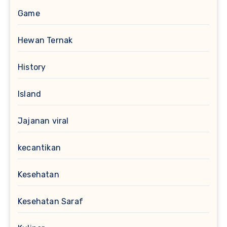
Game
Hewan Ternak
History
Island
Jajanan viral
kecantikan
Kesehatan
Kesehatan Saraf