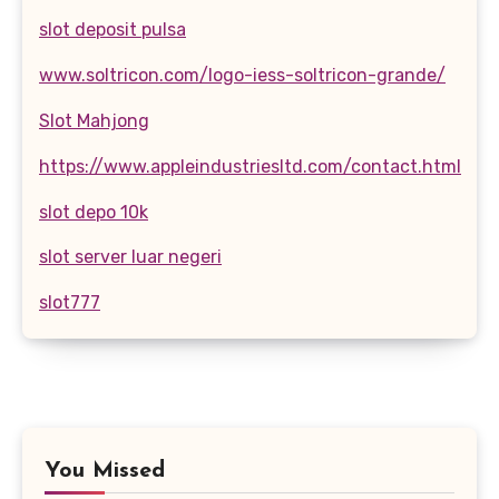
slot deposit pulsa
www.soltricon.com/logo-iess-soltricon-grande/
Slot Mahjong
https://www.appleindustriesltd.com/contact.html
slot depo 10k
slot server luar negeri
slot777
You Missed