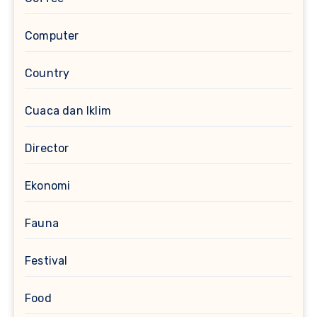
Computer
Country
Cuaca dan Iklim
Director
Ekonomi
Fauna
Festival
Food