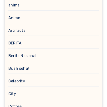
animal
Anime
Artifacts
BERITA
Berita Nasional
Buah sehat
Celebrity
City
Coffee