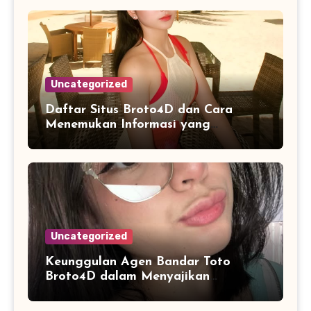
Uncategorized
Daftar Situs Broto4D dan Cara
Menemukan Informasi yang
Konsisten
Uncategorized
Keunggulan Agen Bandar Toto
Broto4D dalam Menyajikan
Informasi Pasaran Secara Konsisten