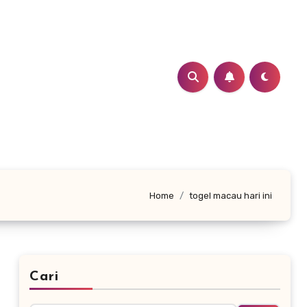
Home
togel macau hari ini
Cari