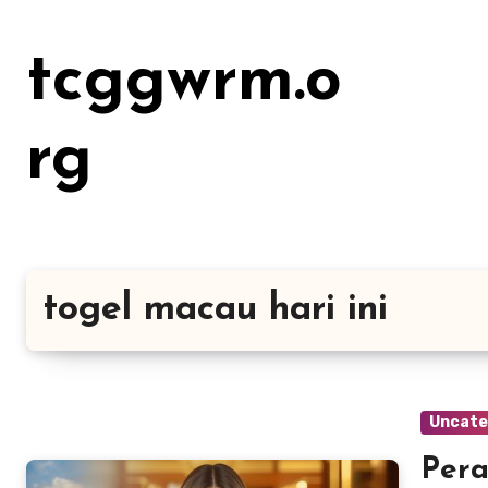
Lewati
ke
tcggwrm.o
konten
rg
togel macau hari ini
Uncate
Pera