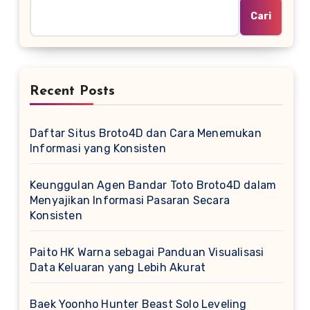
Cari
Recent Posts
Daftar Situs Broto4D dan Cara Menemukan
Informasi yang Konsisten
Keunggulan Agen Bandar Toto Broto4D dalam
Menyajikan Informasi Pasaran Secara
Konsisten
Paito HK Warna sebagai Panduan Visualisasi
Data Keluaran yang Lebih Akurat
Baek Yoonho Hunter Beast Solo Leveling