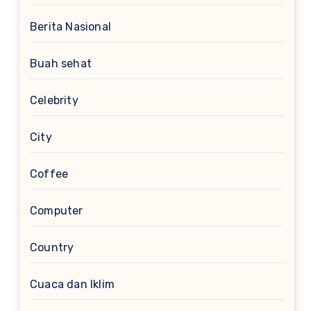
Berita Nasional
Buah sehat
Celebrity
City
Coffee
Computer
Country
Cuaca dan Iklim