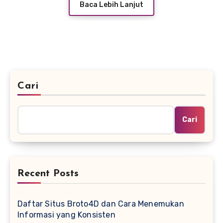
Baca Lebih Lanjut
Cari
Cari
Recent Posts
Daftar Situs Broto4D dan Cara Menemukan
Informasi yang Konsisten