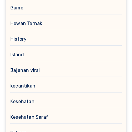
Game
Hewan Ternak
History
Island
Jajanan viral
kecantikan
Kesehatan
Kesehatan Saraf