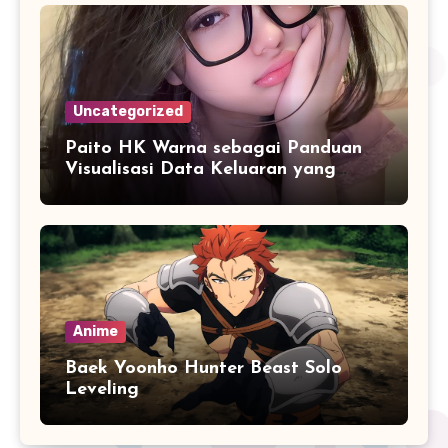
Uncategorized
Paito HK Warna sebagai Panduan
Visualisasi Data Keluaran yang
Lebih Akurat
Anime
Baek Yoonho Hunter Beast Solo
Leveling