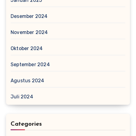
Januari 2025
Desember 2024
November 2024
Oktober 2024
September 2024
Agustus 2024
Juli 2024
Categories