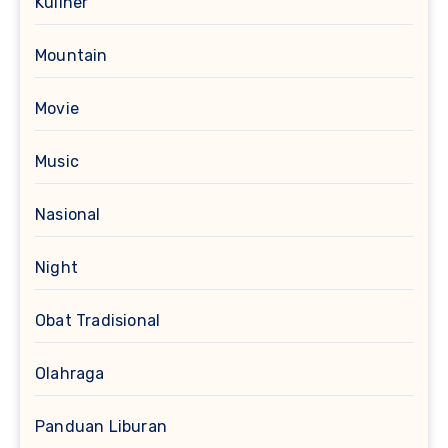
Kuliner
Mountain
Movie
Music
Nasional
Night
Obat Tradisional
Olahraga
Panduan Liburan