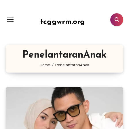
Lewati
ke
konten
tcggwrm.org
PenelantaranAnak
Home
PenelantaranAnak