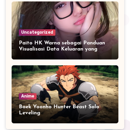
Uncategorized
Paito HK Warna sebagai Panduan
Visualisasi Data Keluaran yang
Lebih Akurat
Anime
Baek Yoonho Hunter Beast Solo
Leveling