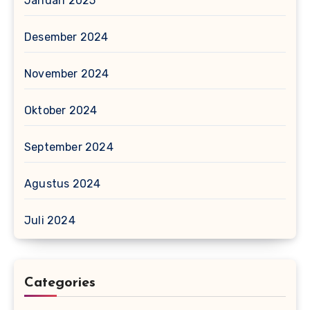
Januari 2025
Desember 2024
November 2024
Oktober 2024
September 2024
Agustus 2024
Juli 2024
Categories