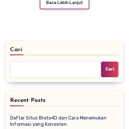
Baca Lebih Lanjut
Cari
Cari
Recent Posts
Daftar Situs Broto4D dan Cara Menemukan
Informasi yang Konsisten