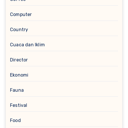
Computer
Country
Cuaca dan Iklim
Director
Ekonomi
Fauna
Festival
Food