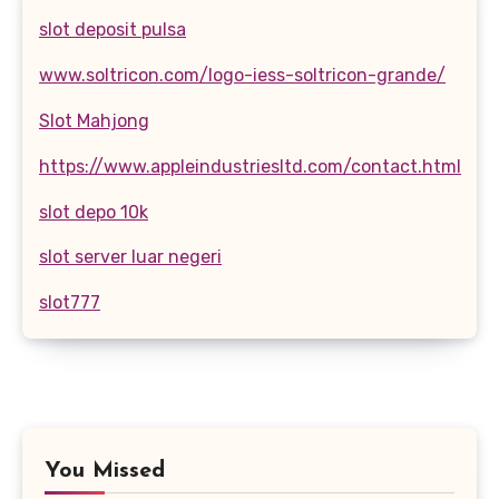
slot deposit pulsa
www.soltricon.com/logo-iess-soltricon-grande/
Slot Mahjong
https://www.appleindustriesltd.com/contact.html
slot depo 10k
slot server luar negeri
slot777
You Missed