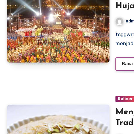
Huja
adm
tcggwrm.org – Setiap tahun, kota Salalah di Oman berubah
menjadi
Baca 
Kuliner
Menj
Trad