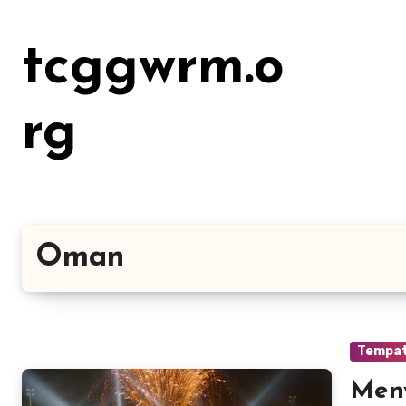
Lewati
ke
tcggwrm.o
konten
rg
Oman
Tempat
Meny