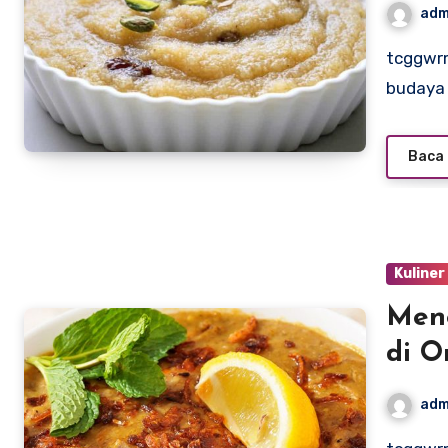
adm
tcggwrm.org – Oman, negara yang kaya akan sejarah dan
budaya
Baca 
Kuliner
Men
di 
adm