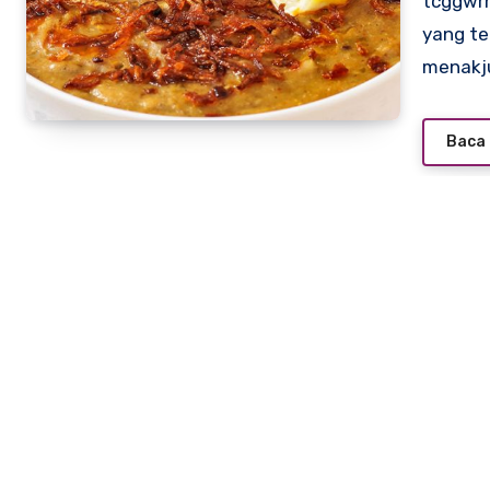
tcggwrm.org – Oman, sebuah negara di Semenanjung Arab
yang t
menakj
Baca 