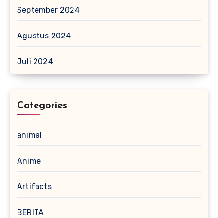
September 2024
Agustus 2024
Juli 2024
Categories
animal
Anime
Artifacts
BERITA