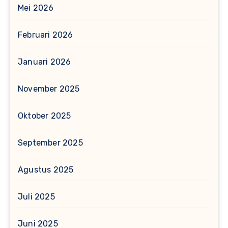
Mei 2026
Februari 2026
Januari 2026
November 2025
Oktober 2025
September 2025
Agustus 2025
Juli 2025
Juni 2025