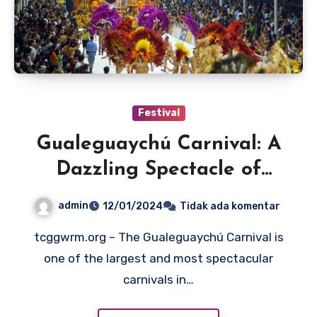
Festival
Gualeguaychú Carnival: A
Dazzling Spectacle of
Color & Music
admin
12/01/2024
Tidak ada komentar
tcggwrm.org – The Gualeguaychú Carnival is
one of the largest and most spectacular
carnivals in…