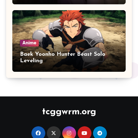
Anime
Baek Yoonho Hunter Beast Solo
Leveling
tcggwrm.org