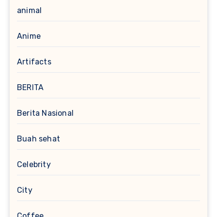
animal
Anime
Artifacts
BERITA
Berita Nasional
Buah sehat
Celebrity
City
Coffee