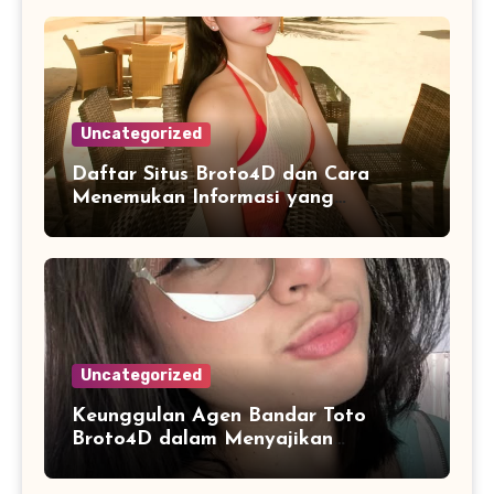
Uncategorized
Daftar Situs Broto4D dan Cara
Menemukan Informasi yang
Konsisten
Uncategorized
Keunggulan Agen Bandar Toto
Broto4D dalam Menyajikan
Informasi Pasaran Secara Konsisten