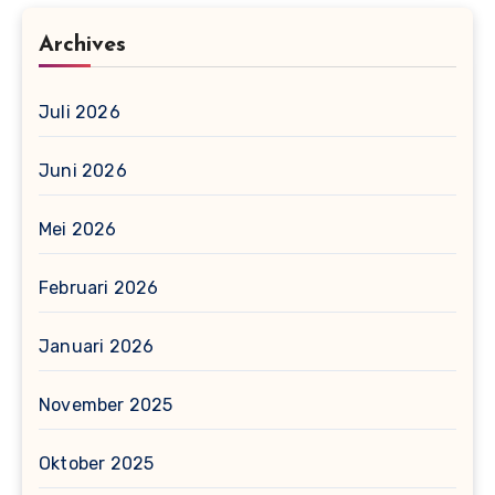
Archives
Juli 2026
Juni 2026
Mei 2026
Februari 2026
Januari 2026
November 2025
Oktober 2025