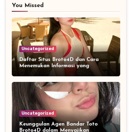
You Missed
Uncategorized
Daftar Situs Broto4D dan Cara
Menemukan Informasi yang
Konsisten
Uncategorized
Keunggulan Agen Bandar Toto
Broto4D dalam Menyajikan