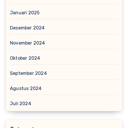
Januari 2025
Desember 2024
November 2024
Oktober 2024
September 2024
Agustus 2024
Juli 2024