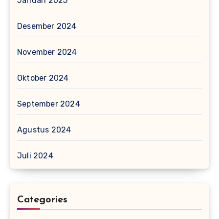
Januari 2025
Desember 2024
November 2024
Oktober 2024
September 2024
Agustus 2024
Juli 2024
Categories