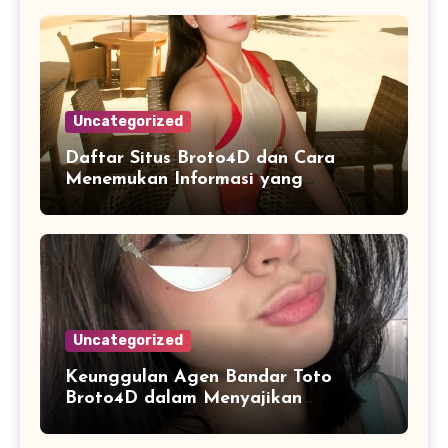
Uncategorized
Daftar Situs Broto4D dan Cara
Menemukan Informasi yang
Konsisten
Uncategorized
Keunggulan Agen Bandar Toto
Broto4D dalam Menyajikan
Informasi Pasaran Secara Konsisten