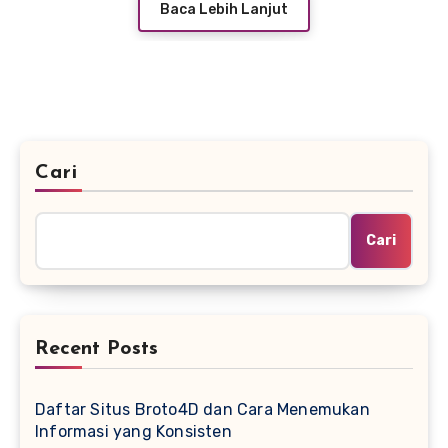
Baca Lebih Lanjut
Cari
Cari
Recent Posts
Daftar Situs Broto4D dan Cara Menemukan
Informasi yang Konsisten