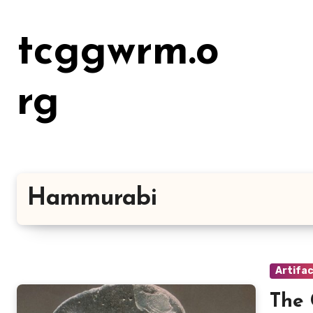
Lewati
ke
tcggwrm.o
konten
rg
Hammurabi
Artifa
The 