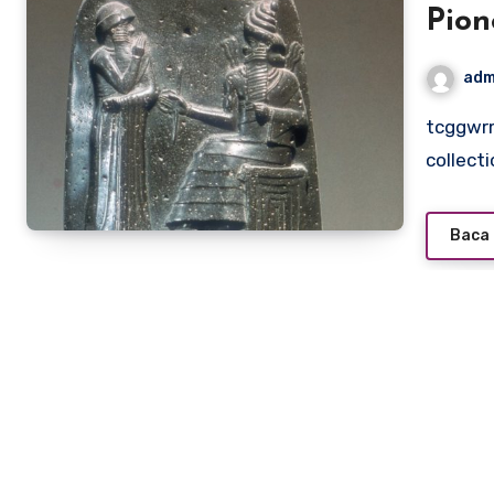
Pion
adm
tcggwrm.org – The Code of Hammurabi, a remarkable
collect
Baca 