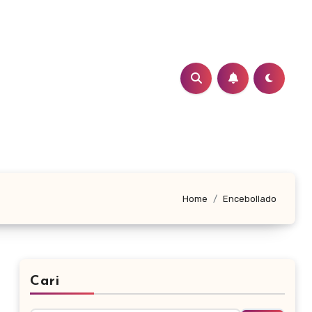
Home
Encebollado
Cari