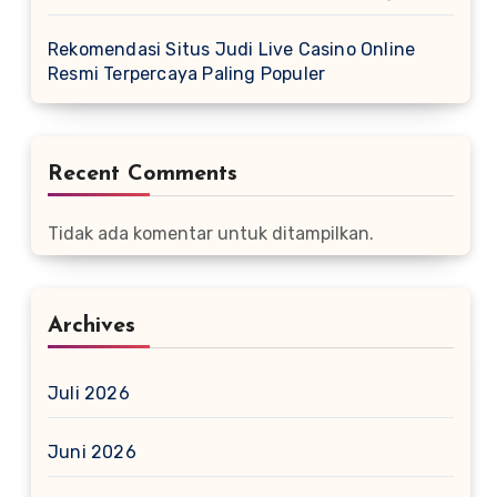
Rekomendasi Situs Judi Live Casino Online
Resmi Terpercaya Paling Populer
Recent Comments
Tidak ada komentar untuk ditampilkan.
Archives
Juli 2026
Juni 2026