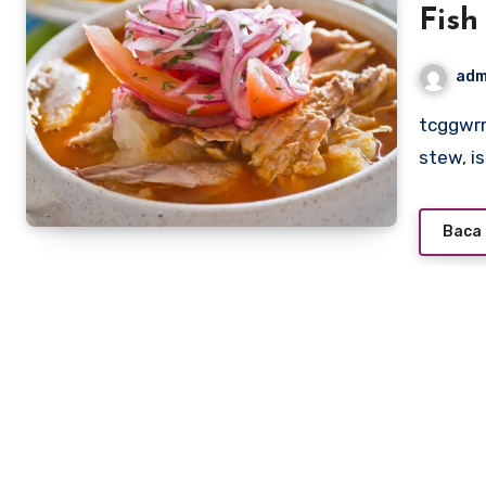
Fish
adm
tcggwrm.org – Encebollado, a vibrant and flavorful fish
stew, i
Baca 