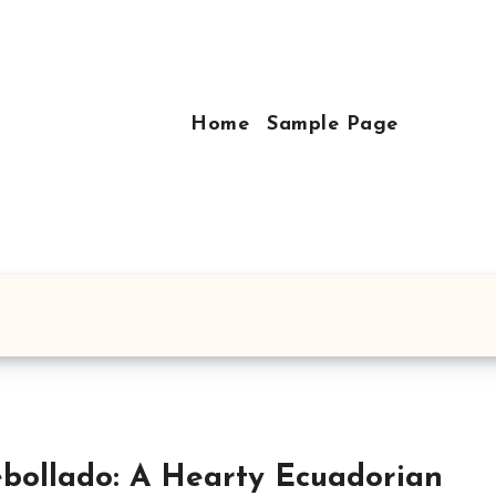
Home
Sample Page
bollado: A Hearty Ecuadorian