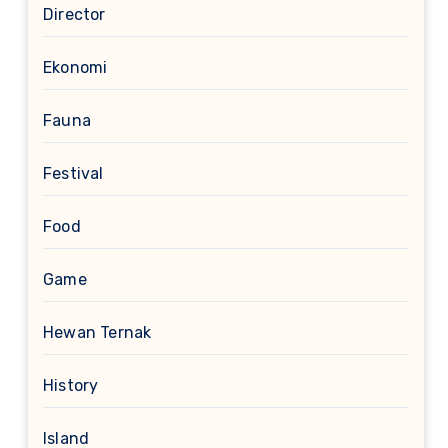
Director
Ekonomi
Fauna
Festival
Food
Game
Hewan Ternak
History
Island