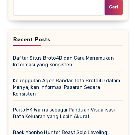
Cari
Recent Posts
Daftar Situs Broto4D dan Cara Menemukan
Informasi yang Konsisten
Keunggulan Agen Bandar Toto Broto4D dalam
Menyajikan Informasi Pasaran Secara
Konsisten
Paito HK Warna sebagai Panduan Visualisasi
Data Keluaran yang Lebih Akurat
Baek Yoonho Hunter Beast Solo Leveling