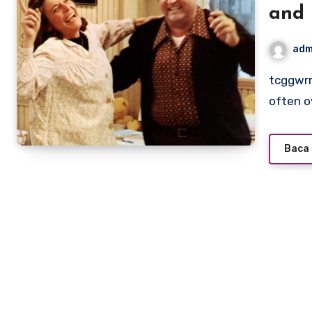
and
adm
tcggwrm.org – Released in 1980, “Fatso” is a unique and
often o
Baca 