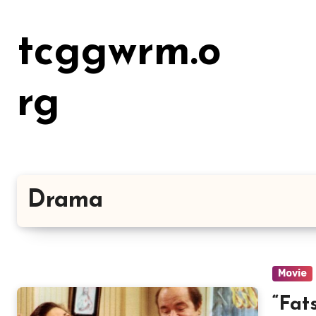
Lewati
ke
tcggwrm.o
konten
rg
Drama
Movie
“Fatso” A Unique Bl