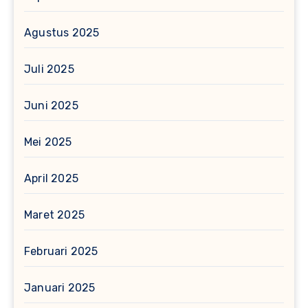
Agustus 2025
Juli 2025
Juni 2025
Mei 2025
April 2025
Maret 2025
Februari 2025
Januari 2025