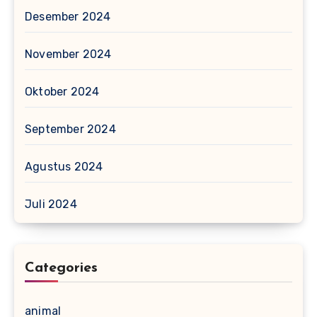
Desember 2024
November 2024
Oktober 2024
September 2024
Agustus 2024
Juli 2024
Categories
animal