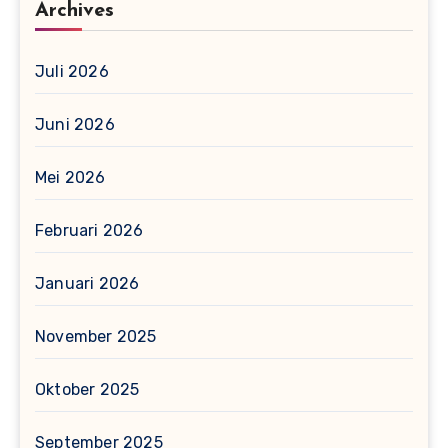
Archives
Juli 2026
Juni 2026
Mei 2026
Februari 2026
Januari 2026
November 2025
Oktober 2025
September 2025