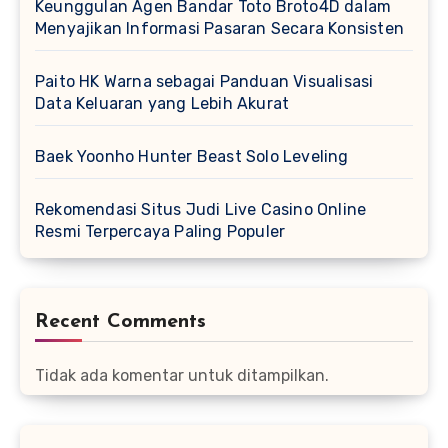
Keunggulan Agen Bandar Toto Broto4D dalam
Menyajikan Informasi Pasaran Secara Konsisten
Paito HK Warna sebagai Panduan Visualisasi
Data Keluaran yang Lebih Akurat
Baek Yoonho Hunter Beast Solo Leveling
Rekomendasi Situs Judi Live Casino Online
Resmi Terpercaya Paling Populer
Recent Comments
Tidak ada komentar untuk ditampilkan.