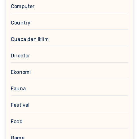
Computer
Country
Cuaca dan Iklim
Director
Ekonomi
Fauna
Festival
Food
Game