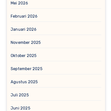
Mei 2026
Februari 2026
Januari 2026
November 2025
Oktober 2025
September 2025
Agustus 2025
Juli 2025
Juni 2025