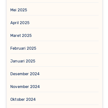
Mei 2025
April 2025
Maret 2025
Februari 2025
Januari 2025
Desember 2024
November 2024
Oktober 2024