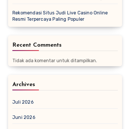
Rekomendasi Situs Judi Live Casino Online
Resmi Terpercaya Paling Populer
Recent Comments
Tidak ada komentar untuk ditampilkan.
Archives
Juli 2026
Juni 2026