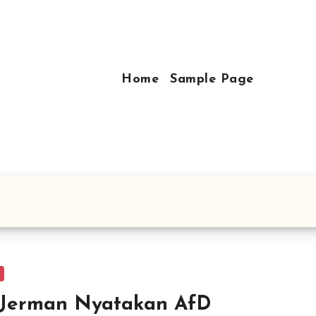
Home
Sample Page
 Jerman Nyatakan AfD