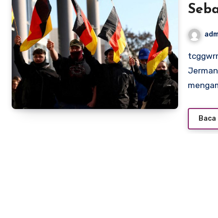
Seba
adm
tcggwrm.org – Baru-baru ini, badan intelijen domestik
Jerman,
mengam
Baca 