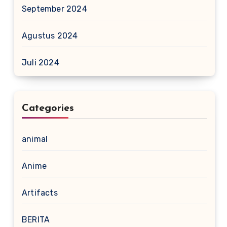
September 2024
Agustus 2024
Juli 2024
Categories
animal
Anime
Artifacts
BERITA