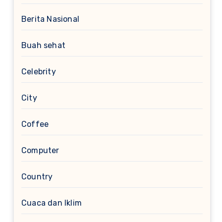
Berita Nasional
Buah sehat
Celebrity
City
Coffee
Computer
Country
Cuaca dan Iklim