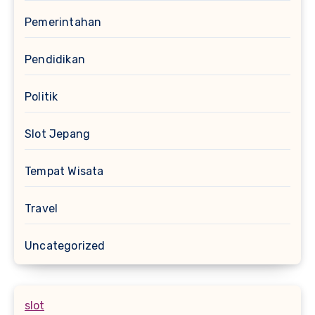
Pemerintahan
Pendidikan
Politik
Slot Jepang
Tempat Wisata
Travel
Uncategorized
slot