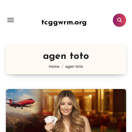
Lewati
ke
konten
tcggwrm.org
agen toto
Home
agen toto