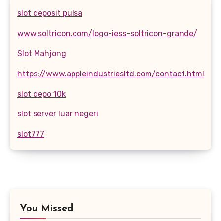
slot deposit pulsa
www.soltricon.com/logo-iess-soltricon-grande/
Slot Mahjong
https://www.appleindustriesltd.com/contact.html
slot depo 10k
slot server luar negeri
slot777
You Missed