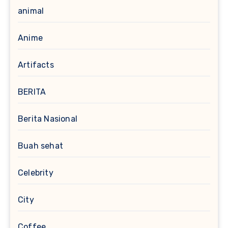
animal
Anime
Artifacts
BERITA
Berita Nasional
Buah sehat
Celebrity
City
Coffee