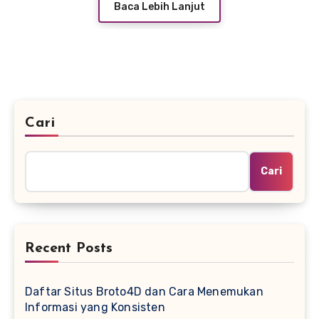
Baca Lebih Lanjut
Cari
Cari
Recent Posts
Daftar Situs Broto4D dan Cara Menemukan
Informasi yang Konsisten